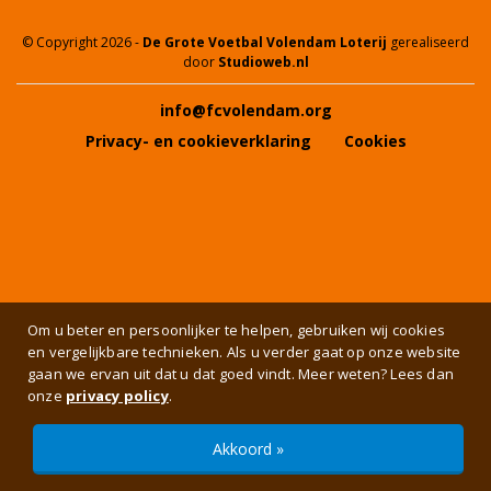
© Copyright 2026 -
De Grote Voetbal Volendam Loterij
gerealiseerd
door
Studioweb.nl
info@fcvolendam.org
Privacy- en cookieverklaring
Cookies
Om u beter en persoonlijker te helpen, gebruiken wij cookies
en vergelijkbare technieken. Als u verder gaat op onze website
gaan we ervan uit dat u dat goed vindt. Meer weten? Lees dan
onze
privacy policy
.
Akkoord »